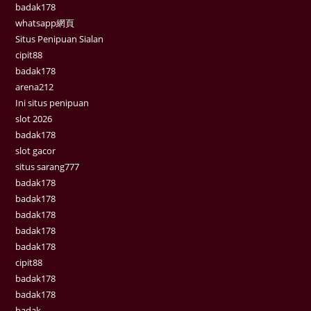
badak178
whatsapp網頁
Situs Penipuan Sialan
cipit88
badak178
arena212
Ini situs penipuan
slot 2026
badak178
slot gacor
situs sarang777
badak178
badak178
badak178
badak178
badak178
cipit88
badak178
badak178
badak