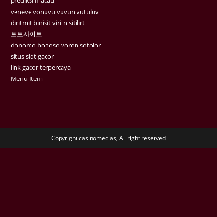
prediksi macau
veneve vonuvu vuvun vutuluv
diritmit binisit viritn sitilirt
토토사이트
donomo bonoso voron sotolor
situs slot gacor
link gacor terpercaya
Menu Item
Copyright casinomedias, All right reserved