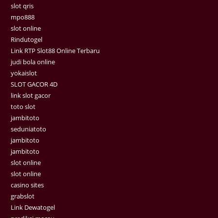
slot qris
mpo888
slot online
Rindutogel
Link RTP Slot88 Online Terbaru
judi bola online
yokaislot
SLOT GACOR 4D
link slot gacor
toto slot
jambitoto
seduniatoto
jambitoto
jambitoto
slot online
slot online
casino sites
grabslot
Link Dewatogel