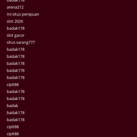
arena212
Ini situs penipuan
slot 2026
badak178
slot gacor
situs sarang777
badak178
badak178
badak178
badak178
badak178
cipit88
badak178
badak178
badak
badak178
badak178
cipit88
cipit88