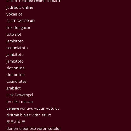
Link RTP Slot88 Online Terbaru
judi bola online
yokaislot
SLOT GACOR 4D
link slot gacor
toto slot
jambitoto
seduniatoto
jambitoto
jambitoto
slot online
slot online
casino sites
grabslot
Link Dewatogel
prediksi macau
veneve vonuvu vuvun vutuluv
diritmit binisit viritn sitilirt
토토사이트
donomo bonoso voron sotolor