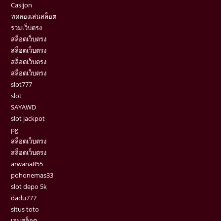
Casijon
ทดลองเล่นสล็อต
รวมเว็บตรง
สล็อตเว็บตรง
สล็อตเว็บตรง
สล็อตเว็บตรง
สล็อตเว็บตรง
slot777
slot
SAYAWD
slot jackpot
pg
สล็อตเว็บตรง
สล็อตเว็บตรง
arwana855
pohonemas33
slot depo 5k
dadu777
situs toto
เล่นสล็อต