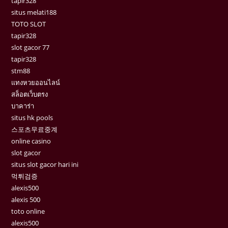
tapir328
situs melati188
TOTO SLOT
tapir328
slot gacor 77
tapir328
stm88
แทงหวยออนไลน์
สล็อตเว็บตรง
บาคาร่า
situs hk pools
스포츠무료중계
online casino
slot gacor
situs slot gacor hari ini
먹튀검증
alexis500
alexis 500
toto online
alexis500