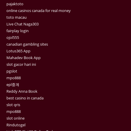
pajaktoto
online casinos canada for real money
toto macau
Live Chat Naga303
fairplay login
ojol555
canadian gambling sites
Lotus365 App
Mahadev Book App
slot gacor hari ini
pgslot
mpo888
epl중계
Reddy Anna Book
best casino in canada
slot qris
mpo888
slot online
Rindutogel